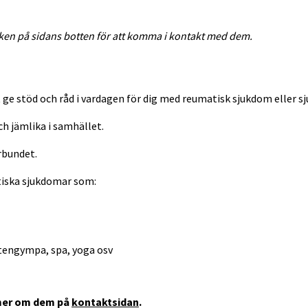
änken på sidans botten för att komma i kontakt med dem.
t ge stöd och råd i vardagen för dig med reumatisk sjukdom eller 
ch jämlika i samhället.
örbundet.
tiska sjukdomar som:
ttengympa, spa, yoga osv
a mer om dem på
kontaktsidan
.