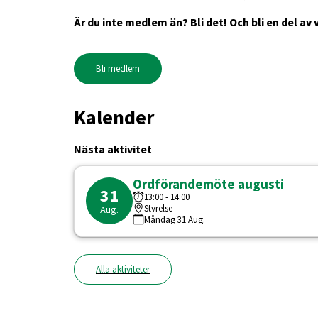
Är du inte medlem än? Bli det! Och bli en del a
Bli medlem
Kalender
Nästa aktivitet
Ordförandemöte augusti
31
13:00
-
14:00
Styrelse
Aug.
Måndag
31
Aug.
Alla aktiviteter