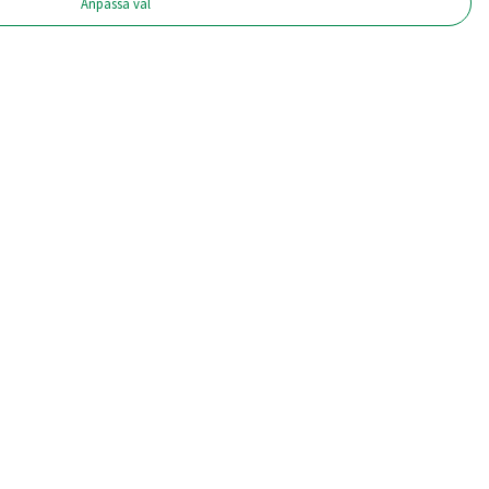
Anpassa val
Föreningar
nummer: 817601-
Reumatiker
Enköping-Håbo
-4649
Tierp–Östhammar
12 – 9
Uppsala-Knivsta