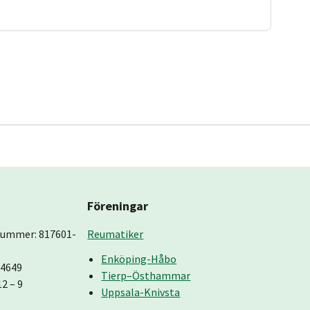
Föreningar
nummer: 817601-
Reumatiker
Enköping-Håbo
-4649
Tierp–Östhammar
12 – 9
Uppsala-Knivsta